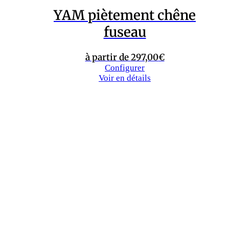
YAM piètement chêne
fuseau
à partir de
297,00
€
Configurer
Voir en détails
YAM piètement Eiffel
à partir de
302,00
€
Configurer
Voir en détails
YAM passepoil
piètement métal rotatif