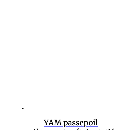
Réalisé par Dionysos
Nous utilisons des cookies pour vous garantir la meilleure
expérience sur notre site web. Si vous continuez à utiliser ce
dernier, nous considérerons que vous acceptez l'utilisation
des cookies.
Ok