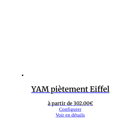
rotatif 180°
à partir de
307,00
€
Configurer
Voir en détails
YAM Passepoil
piètement chêne rond
conique
à partir de
295,00
€
Configurer
Voir en détails