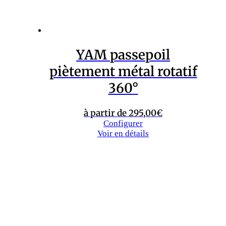
YAM Passepoil
piètement métal rond
conique
à partir de
295,00
€
Configurer
Voir en détails
1
2
→
SAS LELIÈVRE
Chemin Départemental 1015,