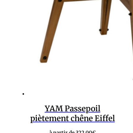
YAM Passepoil
piètement chêne Eiffel
à partir de
322,00
€