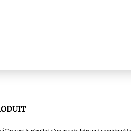
RODUIT
é Tera est le résultat d’un savoir-faire qui combine à la 