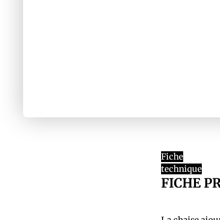
Fiche
technique
FICHE P
La chaise ajour