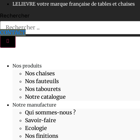
Aller
LELIEVRE votre marque française de tables et chaises
au
Rechercher
contenu
CONTACT
Nos produits
Nos chaises
Nos fauteuils
Nos tabourets
Notre catalogue
Notre manufacture
Qui sommes-nous ?
Savoir-faire
Ecologie
Nos finitions